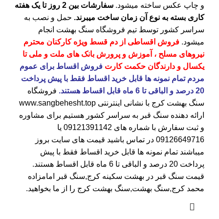
و چاپ عکس ساخته میشود.
سفارشات بین 2 روز تا یک هفته
کاری بسته به نوع آن زمان ساخت میبرند.
حمل و نصب به
سراسر کشور توسط تیم فروشگاه
سنگ بهشت
انجام
میشود.
فروش اقساطی از دم قسط ویژه کارکنان محترم
نیروهای مسلح ، آموزش و پرورش بانک های ملت و ملی تا
یکسال و دارندگان حکمت کارت
فروش اقساط برای عموم
مردم تمام نمونه ها قابل خرید اقساط فقط با پیش پرداخت
20 درصد و الباقی تا 6 ماه قابل اقساط هستند.
فروشگاه
سنگ بهشت کرج
با نشانی اینترنتی
www.sangbehesht.top
ارائه دهنده سنگ قبر به سراسر کشور هستیم برای مشاوره
و ثبت سفارش با شماره های
09121391142
یا
09126649716
در تماس باشید قیمت های سایت بروز
میباشند تمام نمونه ها قابل خرید اقساط فقط با پیش
پرداخت 20 درصد و الباقی تا 6 ماه قابل اقساط هستند.
قیمت سنگ قبر در بهشت سکینه کرج
,سنگ قبر امامزاده
محمد کرج,سنگ بهشت,سنگ بهشت کرج را از ما بخواهید.