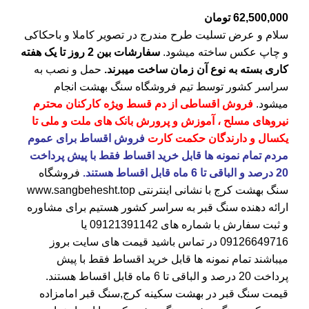
62,500,000
تومان
سلام و عرض تسلیت طرح مندرج در تصویر کاملا و باحکاکی
و چاپ عکس ساخته میشود.
سفارشات بین 2 روز تا یک هفته
کاری بسته به نوع آن زمان ساخت میبرند.
حمل و نصب به
سراسر کشور توسط تیم فروشگاه
سنگ بهشت
انجام
میشود.
فروش اقساطی از دم قسط ویژه کارکنان محترم
نیروهای مسلح ، آموزش و پرورش بانک های ملت و ملی تا
یکسال و دارندگان حکمت کارت
فروش اقساط برای عموم
مردم تمام نمونه ها قابل خرید اقساط فقط با پیش پرداخت
20 درصد و الباقی تا 6 ماه قابل اقساط هستند.
فروشگاه
سنگ بهشت کرج
با نشانی اینترنتی
www.sangbehesht.top
ارائه دهنده سنگ قبر به سراسر کشور هستیم برای مشاوره
و ثبت سفارش با شماره های
09121391142
یا
09126649716
در تماس باشید قیمت های سایت بروز
میباشند تمام نمونه ها قابل خرید اقساط فقط با پیش
پرداخت 20 درصد و الباقی تا 6 ماه قابل اقساط هستند.
قیمت سنگ قبر در بهشت سکینه کرج
,سنگ قبر امامزاده