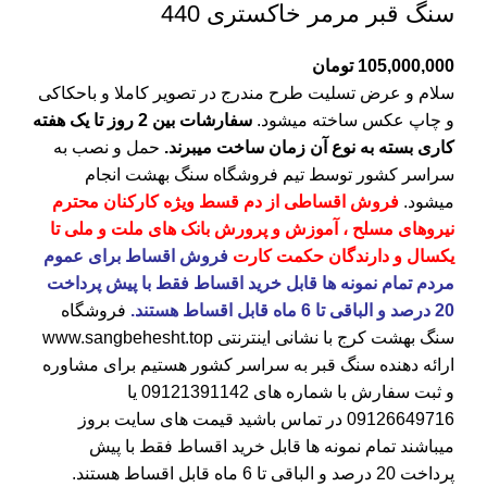
سنگ قبر مرمر خاکستری 440
105,000,000
تومان
سلام و عرض تسلیت طرح مندرج در تصویر کاملا و باحکاکی
و چاپ عکس ساخته میشود.
سفارشات بین 2 روز تا یک هفته
کاری بسته به نوع آن زمان ساخت میبرند.
حمل و نصب به
سراسر کشور توسط تیم فروشگاه
سنگ بهشت
انجام
میشود.
فروش اقساطی از دم قسط ویژه کارکنان محترم
نیروهای مسلح ، آموزش و پرورش بانک های ملت و ملی تا
یکسال و دارندگان حکمت کارت
فروش اقساط برای عموم
مردم تمام نمونه ها قابل خرید اقساط فقط با پیش پرداخت
20 درصد و الباقی تا 6 ماه قابل اقساط هستند.
فروشگاه
سنگ بهشت کرج
با نشانی اینترنتی
www.sangbehesht.top
ارائه دهنده سنگ قبر به سراسر کشور هستیم برای مشاوره
و ثبت سفارش با شماره های
09121391142
یا
09126649716
در تماس باشید قیمت های سایت بروز
میباشند تمام نمونه ها قابل خرید اقساط فقط با پیش
پرداخت 20 درصد و الباقی تا 6 ماه قابل اقساط هستند.