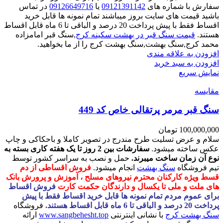
سفارش با شماره های
09121391142
یا
09126649716
در تماس
باشید قیمت های سایت بروز میباشند تمام نمونه ها قابل خرید
اقساط فقط با پیش پرداخت 20 درصد و الباقی تا 6 ماه قابل اقساط
هستند.
قیمت سنگ قبر در بهشت سکینه کرج
,سنگ قبر امامزاده
محمد کرج,سنگ بهشت,سنگ بهشت کرج را از ما بخواهید.
افزودن به علاقه مندی
افزودن به سبد خرید
نمایش سریع
مقايسه
سنگ قبر مرمر پرتقالی خاص کد 449
100,000,000
تومان
سلام و عرض تسلیت طرح مندرج در تصویر کاملا و باحکاکی و چاپ
عکس ساخته میشود.
سفارشات بین 2 روز تا یک هفته کاری بسته به
نوع آن زمان ساخت میبرند.
حمل و نصب به سراسر کشور توسط
تیم فروشگاه
سنگ بهشت
انجام میشود.
فروش اقساطی از دم
قسط ویژه کارکنان محترم نیروهای مسلح ، آموزش و پرورش بانک
های ملت و ملی تا یکسال و دارندگان حکمت کارت
فروش اقساط
برای عموم مردم تمام نمونه ها قابل خرید اقساط فقط با پیش
پرداخت 20 درصد و الباقی تا 6 ماه قابل اقساط هستند.
فروشگاه
سنگ بهشت کرج
با نشانی اینترنتی
www.sangbehesht.top
ارائه