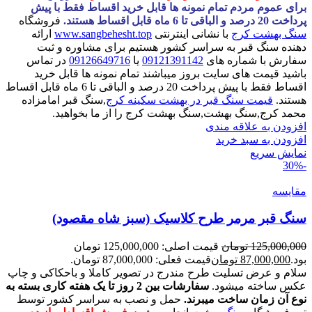
برای عموم مردم تمام نمونه ها قابل خرید اقساط فقط با پیش
پرداخت 20 درصد و الباقی تا 6 ماه قابل اقساط هستند.
فروشگاه
سنگ بهشت کرج
با نشانی اینترنتی
www.sangbehesht.top
ارائه
دهنده سنگ قبر به سراسر کشور هستیم برای مشاوره و ثبت
سفارش با شماره های
09121391142
یا
09126649716
در تماس
باشید قیمت های سایت بروز میباشند تمام نمونه ها قابل خرید
اقساط فقط با پیش پرداخت 20 درصد و الباقی تا 6 ماه قابل اقساط
هستند.
قیمت سنگ قبر در بهشت سکینه کرج
,سنگ قبر امامزاده
محمد کرج,سنگ بهشت,سنگ بهشت کرج را از ما بخواهید.
افزودن به علاقه مندی
افزودن به سبد خرید
نمایش سریع
-30%
مقايسه
سنگ قبر مرمر طرح کلاسیک (سبز شاه مقصود)
125,000,000
تومان
قیمت اصلی: 125,000,000 تومان
بود.
87,000,000
تومان
قیمت فعلی: 87,000,000 تومان.
سلام و عرض تسلیت طرح مندرج در تصویر کاملا و باحکاکی و چاپ
عکس ساخته میشود.
سفارشات بین 2 روز تا یک هفته کاری بسته به
نوع آن زمان ساخت میبرند.
حمل و نصب به سراسر کشور توسط