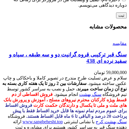
دوباره دیدگاهی می‌نویسم.
محصولات مشابه
مقايسه
سنگ قبر ترکیبی قروه گرانیت دو و سه طبقه ، سیاه و
سفید نرده ای 438
59,000,000
تومان
سلام و عرض تسلیت طرح مندرج در تصویر کاملا و باحکاکی و چاپ
عکس ساخته میشود.
سفارشات بین 2 روز تا یک هفته کاری بسته به
نوع آن زمان ساخت میبرند.
حمل و نصب به سراسر کشور توسط
تیم فروشگاه
سنگ بهشت
انجام میشود.
فروش اقساطی از دم
قسط ویژه کارکنان محترم نیروهای مسلح ، آموزش و پرورش بانک
های ملت و ملی تا یکسال و دارندگان حکمت کارت
فروش اقساط
برای عموم مردم تمام نمونه ها قابل خرید اقساط فقط با پیش
پرداخت 20 درصد و الباقی تا 6 ماه قابل اقساط هستند.
فروشگاه
سنگ بهشت کرج
با نشانی اینترنتی
www.sangbehesht.top
ارائه
دهنده سنگ قبر به سراسر کشور هستیم برای مشاوره و ثبت