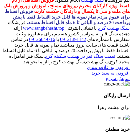
تیم فروشگاه
سنگ بهشت
انجام میشود.
فروش اقساطی از دم
قسط ویژه کارکنان محترم نیروهای مسلح ، آموزش و پرورش بانک
های ملت و ملی تا یکسال و دارندگان حکمت کارت
فروش اقساط
برای عموم مردم تمام نمونه ها قابل خرید اقساط فقط با پیش
پرداخت 20 درصد و الباقی تا 6 ماه قابل اقساط هستند.
فروشگاه
سنگ بهشت کرج
با نشانی اینترنتی
www.sangbehesht.top
ارائه
دهنده سنگ قبر به سراسر کشور هستیم برای مشاوره و ثبت
سفارش با شماره های
09121391142
یا
09126649716
در تماس
باشید قیمت های سایت بروز میباشند تمام نمونه ها قابل خرید
اقساط فقط با پیش پرداخت 20 درصد و الباقی تا 6 ماه قابل اقساط
هستند.
قیمت سنگ قبر در بهشت سکینه کرج
,سنگ قبر امامزاده
محمد کرج,سنگ بهشت,سنگ بهشت کرج را از ما بخواهید.
افزودن به علاقه مندی
افزودن به سبد خرید
نمایش سریع
ارسال رایگان
برای بهشت زهرا
خرید مطمئن