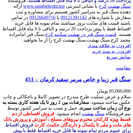
پرداخت 20 درصد و الباقی تا 6 ماه قابل اقساط هستند.
فروشگاه
سنگ بهشت کرج
با نشانی اینترنتی
www.sangbehesht.top
ارائه
دهنده سنگ قبر به سراسر کشور هستیم برای مشاوره و ثبت
سفارش با شماره های
09121391142
یا
09126649716
در تماس
باشید قیمت های سایت بروز میباشند تمام نمونه ها قابل خرید
اقساط فقط با پیش پرداخت 20 درصد و الباقی تا 6 ماه قابل اقساط
هستند.
قیمت سنگ قبر در بهشت سکینه کرج
,سنگ قبر امامزاده
محمد کرج,سنگ بهشت,سنگ بهشت کرج را از ما بخواهید.
افزودن به علاقه مندی
افزودن به سبد خرید
نمایش سریع
مقايسه
سنگ قبر زیبا و خاص مرمر سفید کرمان – 451
85,000,000
تومان
سلام و عرض تسلیت طرح مندرج در تصویر کاملا و باحکاکی و چاپ
عکس ساخته میشود.
سفارشات بین 2 روز تا یک هفته کاری بسته به
نوع آن زمان ساخت میبرند.
حمل و نصب به سراسر کشور توسط
تیم فروشگاه
سنگ بهشت
انجام میشود.
فروش اقساطی از دم
قسط ویژه کارکنان محترم نیروهای مسلح ، آموزش و پرورش بانک
های ملت و ملی تا یکسال و دارندگان حکمت کارت
فروش اقساط
برای عموم مردم تمام نمونه ها قابل خرید اقساط فقط با پیش