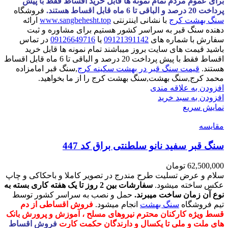
برای عموم مردم تمام نمونه ها قابل خرید اقساط فقط با پیش
پرداخت 20 درصد و الباقی تا 6 ماه قابل اقساط هستند.
فروشگاه
سنگ بهشت کرج
با نشانی اینترنتی
www.sangbehesht.top
ارائه
دهنده سنگ قبر به سراسر کشور هستیم برای مشاوره و ثبت
سفارش با شماره های
09121391142
یا
09126649716
در تماس
باشید قیمت های سایت بروز میباشند تمام نمونه ها قابل خرید
اقساط فقط با پیش پرداخت 20 درصد و الباقی تا 6 ماه قابل اقساط
هستند.
قیمت سنگ قبر در بهشت سکینه کرج
,سنگ قبر امامزاده
محمد کرج,سنگ بهشت,سنگ بهشت کرج را از ما بخواهید.
افزودن به علاقه مندی
افزودن به سبد خرید
نمایش سریع
مقايسه
سنگ قبر سفید نانو سلطنتی براق کد 447
62,500,000
تومان
سلام و عرض تسلیت طرح مندرج در تصویر کاملا و باحکاکی و چاپ
عکس ساخته میشود.
سفارشات بین 2 روز تا یک هفته کاری بسته به
نوع آن زمان ساخت میبرند.
حمل و نصب به سراسر کشور توسط
تیم فروشگاه
سنگ بهشت
انجام میشود.
فروش اقساطی از دم
قسط ویژه کارکنان محترم نیروهای مسلح ، آموزش و پرورش بانک
های ملت و ملی تا یکسال و دارندگان حکمت کارت
فروش اقساط