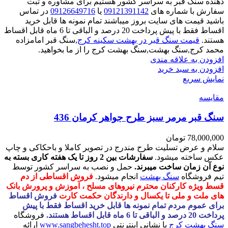
دهنده سنگ قبر به سراسر کشور هستیم برای مشاوره و ثبت
سفارش با شماره های
09121391142
یا
09126649716
در تماس
باشید قیمت های سایت بروز میباشند تمام نمونه ها قابل خرید
اقساط فقط با پیش پرداخت 20 درصد و الباقی تا 6 ماه قابل اقساط
هستند.
قیمت سنگ قبر در بهشت سکینه کرج
,سنگ قبر امامزاده
محمد کرج,سنگ بهشت,سنگ بهشت کرج را از ما بخواهید.
افزودن به علاقه مندی
افزودن به سبد خرید
نمایش سریع
مقايسه
سنگ قبر مرمر سبز طرح جواهر کرمان 436
78,000,000
تومان
سلام و عرض تسلیت طرح مندرج در تصویر کاملا و باحکاکی و چاپ
عکس ساخته میشود.
سفارشات بین 2 روز تا یک هفته کاری بسته به
نوع آن زمان ساخت میبرند.
حمل و نصب به سراسر کشور توسط
تیم فروشگاه
سنگ بهشت
انجام میشود.
فروش اقساطی از دم
قسط ویژه کارکنان محترم نیروهای مسلح ، آموزش و پرورش بانک
های ملت و ملی تا یکسال و دارندگان حکمت کارت
فروش اقساط
برای عموم مردم تمام نمونه ها قابل خرید اقساط فقط با پیش
پرداخت 20 درصد و الباقی تا 6 ماه قابل اقساط هستند.
فروشگاه
سنگ بهشت کرج
با نشانی اینترنتی
www.sangbehesht.top
ارائه