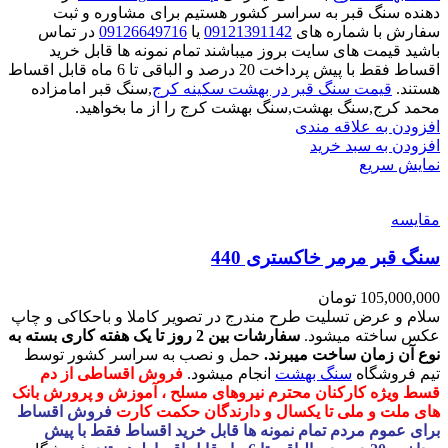
دهنده سنگ قبر به سراسر کشور هستیم برای مشاوره و ثبت
سفارش با شماره های
09121391142
یا
09126649716
در تماس
باشید قیمت های سایت بروز میباشند تمام نمونه ها قابل خرید
اقساط فقط با پیش پرداخت 20 درصد و الباقی تا 6 ماه قابل اقساط
هستند.
قیمت سنگ قبر در بهشت سکینه کرج
,سنگ قبر امامزاده
محمد کرج,سنگ بهشت,سنگ بهشت کرج را از ما بخواهید.
افزودن به علاقه مندی
افزودن به سبد خرید
نمایش سریع
مقايسه
سنگ قبر مرمر خاکستری 440
105,000,000
تومان
سلام و عرض تسلیت طرح مندرج در تصویر کاملا و باحکاکی و چاپ
عکس ساخته میشود.
سفارشات بین 2 روز تا یک هفته کاری بسته به
نوع آن زمان ساخت میبرند.
حمل و نصب به سراسر کشور توسط
تیم فروشگاه
سنگ بهشت
انجام میشود.
فروش اقساطی از دم
قسط ویژه کارکنان محترم نیروهای مسلح ، آموزش و پرورش بانک
های ملت و ملی تا یکسال و دارندگان حکمت کارت
فروش اقساط
برای عموم مردم تمام نمونه ها قابل خرید اقساط فقط با پیش