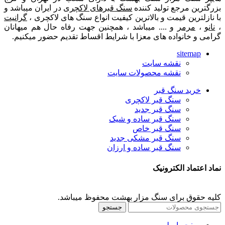
بزرگترین مرجع تولید کننده
سنگ قبرهای لاکچری
در ایران میباشد و
با نازلترین قیمت و بالاترین کیفیت انواع سنگ های لاکچری ،
گرانیت
،
نانو
،
مرمر
و .... میباشد ، همچنین جهت رفاه حال هم میهانان
گرامی و خانواده های معزا با شرایط اقساط تقدیم حضور میکنیم.
sitemap
نقشه سایت
نقشه محصولات سایت
خرید سنگ قبر
سنگ قبر لاکچری
سنگ قبر جدید
سنگ قبر ساده و شیک
سنگ قبر خاص
سنگ قبر مشکی جدید
سنگ قبر ساده و ارزان
نماد اعتماد الکترونیک
کلیه حقوق برای سنگ مزار بهشت محفوظ میباشد.
جستجو