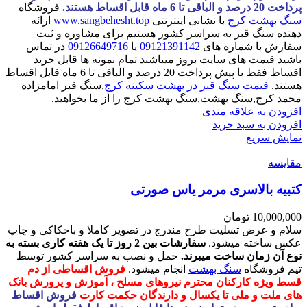
پرداخت 20 درصد و الباقی تا 6 ماه قابل اقساط هستند.
فروشگاه
سنگ بهشت کرج
با نشانی اینترنتی
www.sangbehesht.top
ارائه
دهنده سنگ قبر به سراسر کشور هستیم برای مشاوره و ثبت
سفارش با شماره های
09121391142
یا
09126649716
در تماس
باشید قیمت های سایت بروز میباشند تمام نمونه ها قابل خرید
اقساط فقط با پیش پرداخت 20 درصد و الباقی تا 6 ماه قابل اقساط
هستند.
قیمت سنگ قبر در بهشت سکینه کرج
,سنگ قبر امامزاده
محمد کرج,سنگ بهشت,سنگ بهشت کرج را از ما بخواهید.
افزودن به علاقه مندی
افزودن به سبد خرید
نمایش سریع
مقايسه
کتبیه بالاسری مرمر یاس صورتی
10,000,000
تومان
سلام و عرض تسلیت طرح مندرج در تصویر کاملا و باحکاکی و چاپ
عکس ساخته میشود.
سفارشات بین 2 روز تا یک هفته کاری بسته به
نوع آن زمان ساخت میبرند.
حمل و نصب به سراسر کشور توسط
تیم فروشگاه
سنگ بهشت
انجام میشود.
فروش اقساطی از دم
قسط ویژه کارکنان محترم نیروهای مسلح ، آموزش و پرورش بانک
های ملت و ملی تا یکسال و دارندگان حکمت کارت
فروش اقساط