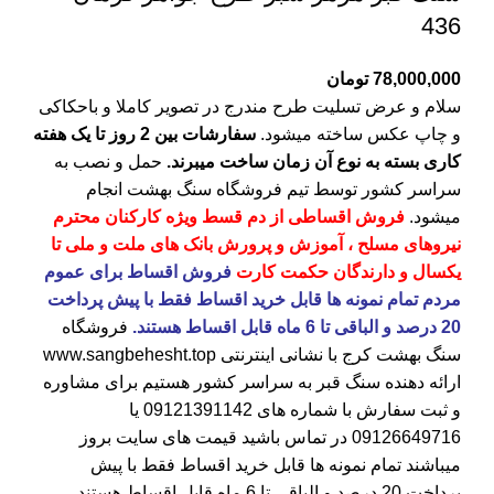
436
78,000,000
تومان
سلام و عرض تسلیت طرح مندرج در تصویر کاملا و باحکاکی
و چاپ عکس ساخته میشود.
سفارشات بین 2 روز تا یک هفته
کاری بسته به نوع آن زمان ساخت میبرند.
حمل و نصب به
سراسر کشور توسط تیم فروشگاه
سنگ بهشت
انجام
میشود.
فروش اقساطی از دم قسط ویژه کارکنان محترم
نیروهای مسلح ، آموزش و پرورش بانک های ملت و ملی تا
یکسال و دارندگان حکمت کارت
فروش اقساط برای عموم
مردم تمام نمونه ها قابل خرید اقساط فقط با پیش پرداخت
20 درصد و الباقی تا 6 ماه قابل اقساط هستند.
فروشگاه
سنگ بهشت کرج
با نشانی اینترنتی
www.sangbehesht.top
ارائه دهنده سنگ قبر به سراسر کشور هستیم برای مشاوره
و ثبت سفارش با شماره های
09121391142
یا
09126649716
در تماس باشید قیمت های سایت بروز
میباشند تمام نمونه ها قابل خرید اقساط فقط با پیش
پرداخت 20 درصد و الباقی تا 6 ماه قابل اقساط هستند.