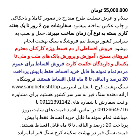
55,000,000
تومان
سلام و عرض تسلیت طرح مندرج در تصویر کاملا و باحکاکی
و چاپ عکس ساخته میشود.
سفارشات بین 2 روز تا یک هفته
کاری بسته به نوع آن زمان ساخت میبرند.
حمل و نصب به
سراسر کشور توسط تیم فروشگاه
سنگ بهشت
انجام
میشود.
فروش اقساطی از دم قسط ویژه کارکنان محترم
نیروهای مسلح ، آموزش و پرورش بانک های ملت و ملی تا
یکسال و دارندگان حکمت کارت
فروش اقساط برای عموم
مردم تمام نمونه ها قابل خرید اقساط فقط با پیش پرداخت
20 درصد و الباقی تا 6 ماه قابل اقساط هستند.
فروشگاه
سنگ بهشت کرج
با نشانی اینترنتی
www.sangbehesht.top
ارائه دهنده سنگ قبر به سراسر کشور هستیم برای مشاوره
و ثبت سفارش با شماره های
09121391142
یا
09126649716
در تماس باشید قیمت های سایت بروز
میباشند تمام نمونه ها قابل خرید اقساط فقط با پیش
پرداخت 20 درصد و الباقی تا 6 ماه قابل اقساط هستند.
قیمت سنگ قبر در بهشت سکینه کرج
,سنگ قبر امامزاده