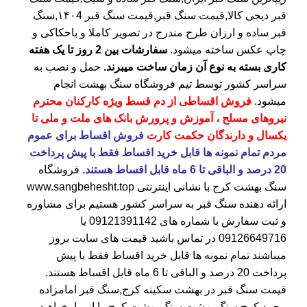
قبر دیجی کالا,قیمت سنگ قبر,قیمت سنگ قبر ۱۴۰4,سنگ
قبر ساده و ارزان طرح مندرج در تصویر کاملا و باحکاکی و
چاپ عکس ساخته میشود.
سفارشات بین 2 روز تا یک هفته
کاری بسته به نوع آن زمان ساخت میبرند.
حمل و نصب به
سراسر کشور توسط تیم فروشگاه
سنگ بهشت
انجام
میشود.
فروش اقساطی از دم قسط ویژه کارکنان محترم
نیروهای مسلح ، آموزش و پرورش بانک های ملت و ملی تا
یکسال و دارندگان حکمت کارت
فروش اقساط برای عموم
مردم تمام نمونه ها قابل خرید اقساط فقط با پیش پرداخت
20 درصد و الباقی تا 6 ماه قابل اقساط هستند.
فروشگاه
سنگ بهشت کرج
با نشانی اینترنتی
www.sangbehesht.top
ارائه دهنده سنگ قبر به سراسر کشور هستیم برای مشاوره
و ثبت سفارش با شماره های
09121391142
یا
09126649716
در تماس باشید قیمت های سایت بروز
میباشند تمام نمونه ها قابل خرید اقساط فقط با پیش
پرداخت 20 درصد و الباقی تا 6 ماه قابل اقساط هستند.
قیمت سنگ قبر در بهشت سکینه کرج
,سنگ قبر امامزاده
محمد کرج,سنگ بهشت,سنگ بهشت کرج را از ما بخواهید.