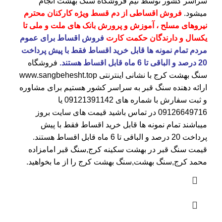
سراسر کشور توسط تیم فروشگاه
سنگ بهشت
انجام
میشود.
فروش اقساطی از دم قسط ویژه کارکنان محترم
نیروهای مسلح ، آموزش و پرورش بانک های ملت و ملی تا
یکسال و دارندگان حکمت کارت
فروش اقساط برای عموم
مردم تمام نمونه ها قابل خرید اقساط فقط با پیش پرداخت
20 درصد و الباقی تا 6 ماه قابل اقساط هستند.
فروشگاه
سنگ بهشت کرج
با نشانی اینترنتی
www.sangbehesht.top
ارائه دهنده سنگ قبر به سراسر کشور هستیم برای مشاوره
و ثبت سفارش با شماره های
09121391142
یا
09126649716
در تماس باشید قیمت های سایت بروز
میباشند تمام نمونه ها قابل خرید اقساط فقط با پیش
پرداخت 20 درصد و الباقی تا 6 ماه قابل اقساط هستند.
قیمت سنگ قبر در بهشت سکینه کرج
,سنگ قبر امامزاده
محمد کرج,سنگ بهشت,سنگ بهشت کرج را از ما بخواهید.