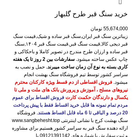
خرید سنگ قبر طرح گلبهار
55,674,000
تومان
زیباترین سنگ قبر ایران,سنگ قبر ساده و شیک,قیمت سنگ
قبر دیجی کالا,قیمت سنگ قبر,قیمت سنگ قبر ۱۴۰4,سنگ
قبر ساده و ارزان طرح مندرج در تصویر کاملا و باحکاکی و
چاپ عکس ساخته میشود.
سفارشات بین 2 روز تا یک هفته
کاری بسته به نوع آن زمان ساخت میبرند.
حمل و نصب به
سراسر کشور توسط تیم فروشگاه
سنگ بهشت
انجام
میشود.
فروش اقساطی از دم قسط ویژه کارکنان محترم
نیروهای مسلح ، آموزش و پرورش بانک های ملت و ملی تا
یکسال و دارندگان حکمت کارت
فروش اقساط برای عموم
مردم تمام نمونه ها قابل خرید اقساط فقط با پیش پرداخت
20 درصد و الباقی تا 6 ماه قابل اقساط هستند.
فروشگاه
سنگ بهشت کرج
با نشانی اینترنتی
www.sangbehesht.top
ارائه دهنده سنگ قبر به سراسر کشور هستیم برای مشاوره
و ثبت سفارش با شماره های
09121391142
یا