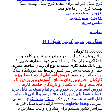
کرج
,سنگ قبر امامزاده محمد کرج,سنگ بهشت,سنگ
بهشت کرج را از ما بخواهید.
افزودن به علاقه مندی
افزودن به سبد خرید
نمایش سریع
مقايسه
سنگ قبر مرمر کرمی شیک 444
43,500,000
تومان
سلام و عرض تسلیت طرح مندرج در تصویر کاملا و
باحکاکی و چاپ عکس ساخته میشود.
سفارشات بین 2
روز تا یک هفته کاری بسته به نوع آن زمان ساخت میبرند.
حمل و نصب به سراسر کشور توسط تیم فروشگاه
سنگ
بهشت
انجام میشود.
فروش اقساطی از دم قسط ویژه
کارکنان محترم نیروهای مسلح ، آموزش و پرورش بانک
های ملت و ملی تا یکسال و دارندگان حکمت کارت
فروش اقساط برای عموم مردم تمام نمونه ها قابل خرید
اقساط فقط با پیش پرداخت 20 درصد و الباقی تا 6 ماه
قابل اقساط هستند.
فروشگاه
سنگ بهشت کرج
با نشانی
اینترنتی
www.sangbehesht.top
ارائه دهنده سنگ قبر به
سراسر کشور هستیم برای مشاوره و ثبت سفارش با