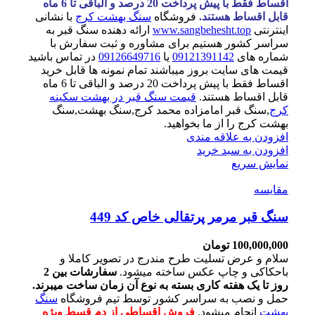
اقساط فقط با پیش پرداخت 20 درصد و الباقی تا 6 ماه
قابل اقساط هستند.
فروشگاه
سنگ بهشت کرج
با نشانی
اینترنتی
www.sangbehesht.top
ارائه دهنده سنگ قبر به
سراسر کشور هستیم برای مشاوره و ثبت سفارش با
شماره های
09121391142
یا
09126649716
در تماس باشید
قیمت های سایت بروز میباشند تمام نمونه ها قابل خرید
اقساط فقط با پیش پرداخت 20 درصد و الباقی تا 6 ماه
قابل اقساط هستند.
قیمت سنگ قبر در بهشت سکینه
کرج
,سنگ قبر امامزاده محمد کرج,سنگ بهشت,سنگ
بهشت کرج را از ما بخواهید.
افزودن به علاقه مندی
افزودن به سبد خرید
نمایش سریع
مقايسه
سنگ قبر مرمر پرتقالی خاص کد 449
100,000,000
تومان
سلام و عرض تسلیت طرح مندرج در تصویر کاملا و
باحکاکی و چاپ عکس ساخته میشود.
سفارشات بین 2
روز تا یک هفته کاری بسته به نوع آن زمان ساخت میبرند.
حمل و نصب به سراسر کشور توسط تیم فروشگاه
سنگ
بهشت
انجام میشود.
فروش اقساطی از دم قسط ویژه