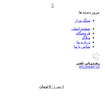
مرور دسته ها
سنگ مزار
صفحه اصلی
فروشگاه
وبلاگ
درباره ما
تماس با ما
پـشـتـیـبانی تلفنی
09126649716
0
مورد
/
0
تومان
-9%