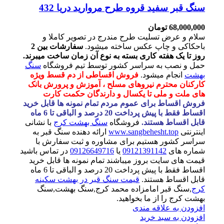
سنگ قبر سفید قروه طرح مروارید دریا 432
68,000,000
تومان
سلام و عرض تسلیت طرح مندرج در تصویر کاملا و
باحکاکی و چاپ عکس ساخته میشود.
سفارشات بین 2
روز تا یک هفته کاری بسته به نوع آن زمان ساخت میبرند.
حمل و نصب به سراسر کشور توسط تیم فروشگاه
سنگ
بهشت
انجام میشود.
فروش اقساطی از دم قسط ویژه
کارکنان محترم نیروهای مسلح ، آموزش و پرورش بانک
های ملت و ملی تا یکسال و دارندگان حکمت کارت
فروش اقساط برای عموم مردم تمام نمونه ها قابل خرید
اقساط فقط با پیش پرداخت 20 درصد و الباقی تا 6 ماه
قابل اقساط هستند.
فروشگاه
سنگ بهشت کرج
با نشانی
اینترنتی
www.sangbehesht.top
ارائه دهنده سنگ قبر به
سراسر کشور هستیم برای مشاوره و ثبت سفارش با
شماره های
09121391142
یا
09126649716
در تماس باشید
قیمت های سایت بروز میباشند تمام نمونه ها قابل خرید
اقساط فقط با پیش پرداخت 20 درصد و الباقی تا 6 ماه
قابل اقساط هستند.
قیمت سنگ قبر در بهشت سکینه
کرج
,سنگ قبر امامزاده محمد کرج,سنگ بهشت,سنگ
بهشت کرج را از ما بخواهید.
افزودن به علاقه مندی
افزودن به سبد خرید