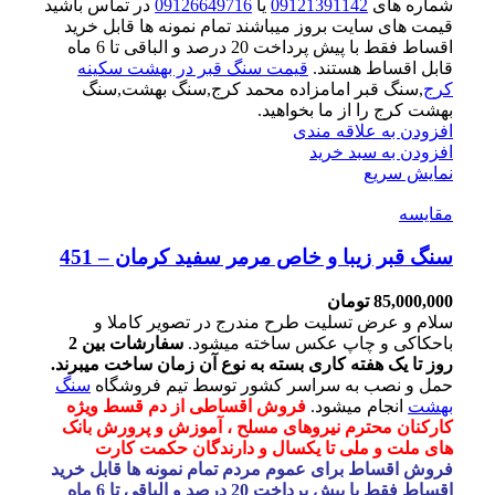
شماره های
09121391142
یا
09126649716
در تماس باشید
قیمت های سایت بروز میباشند تمام نمونه ها قابل خرید
اقساط فقط با پیش پرداخت 20 درصد و الباقی تا 6 ماه
قابل اقساط هستند.
قیمت سنگ قبر در بهشت سکینه
کرج
,سنگ قبر امامزاده محمد کرج,سنگ بهشت,سنگ
بهشت کرج را از ما بخواهید.
افزودن به علاقه مندی
افزودن به سبد خرید
نمایش سریع
مقايسه
سنگ قبر زیبا و خاص مرمر سفید کرمان – 451
85,000,000
تومان
سلام و عرض تسلیت طرح مندرج در تصویر کاملا و
باحکاکی و چاپ عکس ساخته میشود.
سفارشات بین 2
روز تا یک هفته کاری بسته به نوع آن زمان ساخت میبرند.
حمل و نصب به سراسر کشور توسط تیم فروشگاه
سنگ
بهشت
انجام میشود.
فروش اقساطی از دم قسط ویژه
کارکنان محترم نیروهای مسلح ، آموزش و پرورش بانک
های ملت و ملی تا یکسال و دارندگان حکمت کارت
فروش اقساط برای عموم مردم تمام نمونه ها قابل خرید
اقساط فقط با پیش پرداخت 20 درصد و الباقی تا 6 ماه