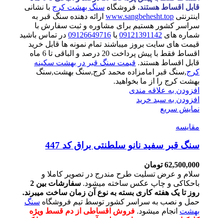
قابل اقساط هستند.
فروشگاه
سنگ بهشت کرج
با نشانی
اینترنتی
www.sangbehesht.top
ارائه دهنده سنگ قبر به
سراسر کشور هستیم برای مشاوره و ثبت سفارش با
شماره های
09121391142
یا
09126649716
در تماس باشید
قیمت های سایت بروز میباشند تمام نمونه ها قابل خرید
اقساط فقط با پیش پرداخت 20 درصد و الباقی تا 6 ماه
قابل اقساط هستند.
قیمت سنگ قبر در بهشت سکینه
کرج
,سنگ قبر امامزاده محمد کرج,سنگ بهشت,سنگ
بهشت کرج را از ما بخواهید.
افزودن به علاقه مندی
افزودن به سبد خرید
نمایش سریع
مقايسه
سنگ قبر سفید نانو سلطنتی براق کد 447
62,500,000
تومان
سلام و عرض تسلیت طرح مندرج در تصویر کاملا و
باحکاکی و چاپ عکس ساخته میشود.
سفارشات بین 2
روز تا یک هفته کاری بسته به نوع آن زمان ساخت میبرند.
حمل و نصب به سراسر کشور توسط تیم فروشگاه
سنگ
بهشت
انجام میشود.
فروش اقساطی از دم قسط ویژه