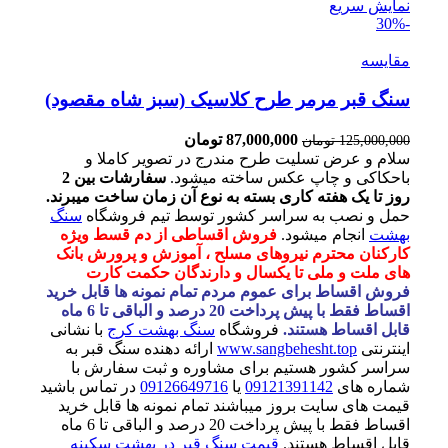
نمایش سریع
-30%
مقايسه
سنگ قبر مرمر طرح کلاسیک (سبز شاه مقصود)
87,000,000
تومان
125,000,000
تومان
سلام و عرض تسلیت طرح مندرج در تصویر کاملا و
باحکاکی و چاپ عکس ساخته میشود.
سفارشات بین 2
روز تا یک هفته کاری بسته به نوع آن زمان ساخت میبرند.
حمل و نصب به سراسر کشور توسط تیم فروشگاه
سنگ
بهشت
انجام میشود.
فروش اقساطی از دم قسط ویژه
کارکنان محترم نیروهای مسلح ، آموزش و پرورش بانک
های ملت و ملی تا یکسال و دارندگان حکمت کارت
فروش اقساط برای عموم مردم تمام نمونه ها قابل خرید
اقساط فقط با پیش پرداخت 20 درصد و الباقی تا 6 ماه
قابل اقساط هستند.
فروشگاه
سنگ بهشت کرج
با نشانی
اینترنتی
www.sangbehesht.top
ارائه دهنده سنگ قبر به
سراسر کشور هستیم برای مشاوره و ثبت سفارش با
شماره های
09121391142
یا
09126649716
در تماس باشید
قیمت های سایت بروز میباشند تمام نمونه ها قابل خرید
اقساط فقط با پیش پرداخت 20 درصد و الباقی تا 6 ماه
قابل اقساط هستند.
قیمت سنگ قبر در بهشت سکینه