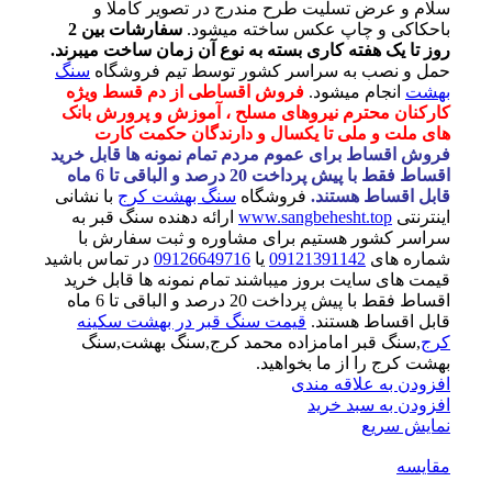
سلام و عرض تسلیت طرح مندرج در تصویر کاملا و
باحکاکی و چاپ عکس ساخته میشود.
سفارشات بین 2
روز تا یک هفته کاری بسته به نوع آن زمان ساخت میبرند.
حمل و نصب به سراسر کشور توسط تیم فروشگاه
سنگ
بهشت
انجام میشود.
فروش اقساطی از دم قسط ویژه
کارکنان محترم نیروهای مسلح ، آموزش و پرورش بانک
های ملت و ملی تا یکسال و دارندگان حکمت کارت
فروش اقساط برای عموم مردم تمام نمونه ها قابل خرید
اقساط فقط با پیش پرداخت 20 درصد و الباقی تا 6 ماه
قابل اقساط هستند.
فروشگاه
سنگ بهشت کرج
با نشانی
اینترنتی
www.sangbehesht.top
ارائه دهنده سنگ قبر به
سراسر کشور هستیم برای مشاوره و ثبت سفارش با
شماره های
09121391142
یا
09126649716
در تماس باشید
قیمت های سایت بروز میباشند تمام نمونه ها قابل خرید
اقساط فقط با پیش پرداخت 20 درصد و الباقی تا 6 ماه
قابل اقساط هستند.
قیمت سنگ قبر در بهشت سکینه
کرج
,سنگ قبر امامزاده محمد کرج,سنگ بهشت,سنگ
بهشت کرج را از ما بخواهید.
افزودن به علاقه مندی
افزودن به سبد خرید
نمایش سریع
مقايسه