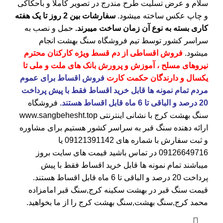
سلام و عرض تسلیت طرح مندرج در تصویر کاملا و باحکاکی
و چاپ عکس ساخته میشود.
سفارشات بین 2 روز تا یک هفته
کاری بسته به نوع آن زمان ساخت میبرند.
حمل و نصب به
سراسر کشور توسط تیم فروشگاه
سنگ بهشت
انجام
میشود.
فروش اقساطی از دم قسط ویژه کارکنان محترم
نیروهای مسلح ، آموزش و پرورش بانک های ملت و ملی تا
یکسال و دارندگان حکمت کارت
فروش اقساط برای عموم
مردم تمام نمونه ها قابل خرید اقساط فقط با پیش پرداخت
20 درصد و الباقی تا 6 ماه قابل اقساط هستند.
فروشگاه
سنگ بهشت کرج
با نشانی اینترنتی
www.sangbehesht.top
ارائه دهنده سنگ قبر به سراسر کشور هستیم برای مشاوره
و ثبت سفارش با شماره های
09121391142
یا
09126649716
در تماس باشید قیمت های سایت بروز
میباشند تمام نمونه ها قابل خرید اقساط فقط با پیش
پرداخت 20 درصد و الباقی تا 6 ماه قابل اقساط هستند.
قیمت سنگ قبر در بهشت سکینه کرج
,سنگ قبر امامزاده
محمد کرج,سنگ بهشت,سنگ بهشت کرج را از ما بخواهید.