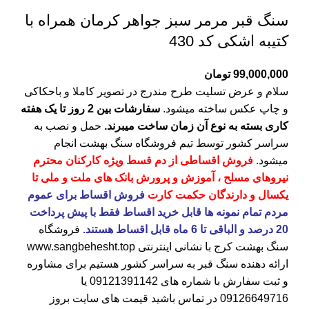
سنگ قبر مرمر سبز جواهر کرمان همراه با
کتیبه اشکی کد 430
99,000,000
تومان
سلام و عرض تسلیت طرح مندرج در تصویر کاملا و باحکاکی
و چاپ عکس ساخته میشود.
سفارشات بین 2 روز تا یک هفته
کاری بسته به نوع آن زمان ساخت میبرند.
حمل و نصب به
سراسر کشور توسط تیم فروشگاه
سنگ بهشت
انجام
میشود.
فروش اقساطی از دم قسط ویژه کارکنان محترم
نیروهای مسلح ، آموزش و پرورش بانک های ملت و ملی تا
یکسال و دارندگان حکمت کارت
فروش اقساط برای عموم
مردم تمام نمونه ها قابل خرید اقساط فقط با پیش پرداخت
20 درصد و الباقی تا 6 ماه قابل اقساط هستند.
فروشگاه
سنگ بهشت کرج
با نشانی اینترنتی
www.sangbehesht.top
ارائه دهنده سنگ قبر به سراسر کشور هستیم برای مشاوره
و ثبت سفارش با شماره های
09121391142
یا
09126649716
در تماس باشید قیمت های سایت بروز