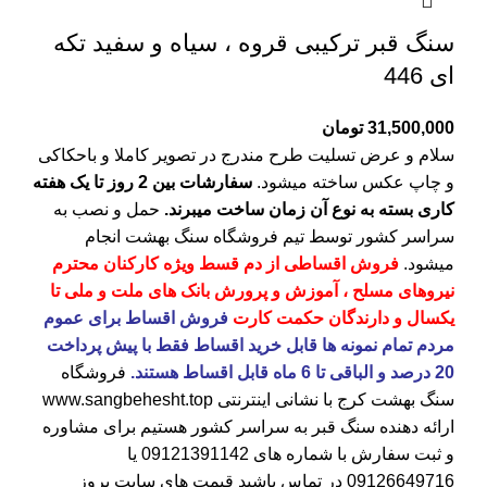
سنگ قبر ترکیبی قروه ، سیاه و سفید تکه
ای 446
31,500,000
تومان
سلام و عرض تسلیت طرح مندرج در تصویر کاملا و باحکاکی
و چاپ عکس ساخته میشود.
سفارشات بین 2 روز تا یک هفته
کاری بسته به نوع آن زمان ساخت میبرند.
حمل و نصب به
سراسر کشور توسط تیم فروشگاه
سنگ بهشت
انجام
میشود.
فروش اقساطی از دم قسط ویژه کارکنان محترم
نیروهای مسلح ، آموزش و پرورش بانک های ملت و ملی تا
یکسال و دارندگان حکمت کارت
فروش اقساط برای عموم
مردم تمام نمونه ها قابل خرید اقساط فقط با پیش پرداخت
20 درصد و الباقی تا 6 ماه قابل اقساط هستند.
فروشگاه
سنگ بهشت کرج
با نشانی اینترنتی
www.sangbehesht.top
ارائه دهنده سنگ قبر به سراسر کشور هستیم برای مشاوره
و ثبت سفارش با شماره های
09121391142
یا
09126649716
در تماس باشید قیمت های سایت بروز