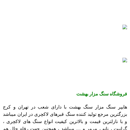
پشتیبانی 24/7
همیشه هستیم.
پرداخت سریع
پرداخت شتابی.
سنگ های بادوام
سنگ های ماندگار
فروشگاه
سنگ مزار بهشت
هایپر سنگ مزار سنگ بهشت با دارای شعب در تهران و کرج
بزرگترین مرجع تولید کننده
سنگ قبرهای لاکچری
در ایران میباشد
و با نازلترین قیمت و بالاترین کیفیت انواع سنگ های لاکچری ،
گرانیت
،
نانو
،
مرمر
و .... میباشد ، همچنین جهت رفاه حال هم