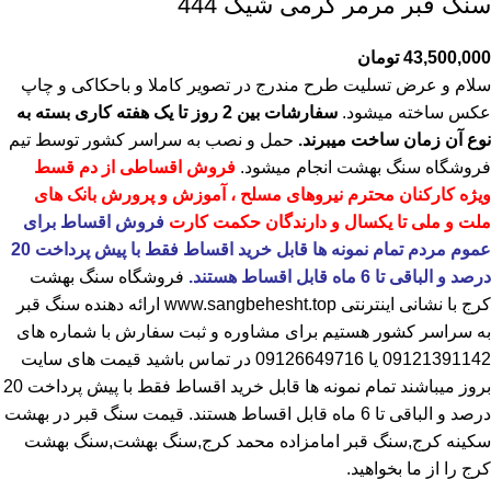
سنگ قبر مرمر کرمی شیک 444
43,500,000
تومان
سلام و عرض تسلیت طرح مندرج در تصویر کاملا و باحکاکی و چاپ
عکس ساخته میشود.
سفارشات بین 2 روز تا یک هفته کاری بسته به
نوع آن زمان ساخت میبرند.
حمل و نصب به سراسر کشور توسط تیم
فروشگاه
سنگ بهشت
انجام میشود.
فروش اقساطی از دم قسط
ویژه کارکنان محترم نیروهای مسلح ، آموزش و پرورش بانک های
ملت و ملی تا یکسال و دارندگان حکمت کارت
فروش اقساط برای
عموم مردم تمام نمونه ها قابل خرید اقساط فقط با پیش پرداخت 20
درصد و الباقی تا 6 ماه قابل اقساط هستند.
فروشگاه
سنگ بهشت
کرج
با نشانی اینترنتی
www.sangbehesht.top
ارائه دهنده سنگ قبر
به سراسر کشور هستیم برای مشاوره و ثبت سفارش با شماره های
09121391142
یا
09126649716
در تماس باشید قیمت های سایت
بروز میباشند تمام نمونه ها قابل خرید اقساط فقط با پیش پرداخت 20
درصد و الباقی تا 6 ماه قابل اقساط هستند.
قیمت سنگ قبر در بهشت
سکینه کرج
,سنگ قبر امامزاده محمد کرج,سنگ بهشت,سنگ بهشت
کرج را از ما بخواهید.