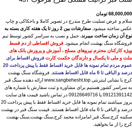
68,000,000
تومان
سلام و عرض تسلیت طرح مندرج در تصویر کاملا و باحکاکی و چاپ
عکس ساخته میشود.
سفارشات بین 2 روز تا یک هفته کاری بسته به
نوع آن زمان ساخت میبرند.
حمل و نصب به سراسر کشور توسط تیم
فروشگاه
سنگ بهشت
انجام میشود.
فروش اقساطی از دم قسط
ویژه کارکنان محترم نیروهای مسلح ، آموزش و پرورش بانک های
ملت و ملی تا یکسال و دارندگان حکمت کارت
فروش اقساط برای
عموم مردم تمام نمونه ها قابل خرید اقساط فقط با پیش پرداخت 20
درصد و الباقی تا 6 ماه قابل اقساط هستند.
فروشگاه
سنگ بهشت
کرج
با نشانی اینترنتی
www.sangbehesht.top
ارائه دهنده سنگ قبر
به سراسر کشور هستیم برای مشاوره و ثبت سفارش با شماره های
09121391142
یا
09126649716
در تماس باشید قیمت های سایت
بروز میباشند تمام نمونه ها قابل خرید اقساط فقط با پیش پرداخت 20
درصد و الباقی تا 6 ماه قابل اقساط هستند.
قیمت سنگ قبر در بهشت
سکینه کرج
,سنگ قبر امامزاده محمد کرج,سنگ بهشت,سنگ بهشت
کرج را از ما بخواهید.