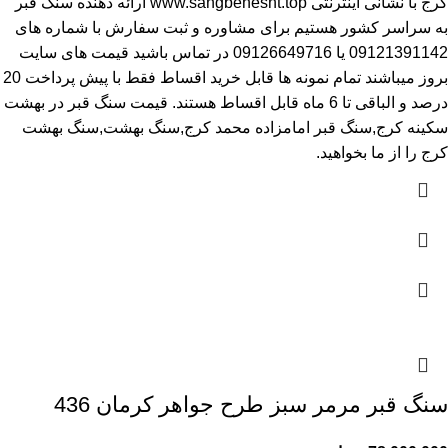
کرج
با نشانی اینترنتی
www.sangbehesht.top
ارائه دهنده سنگ قبر
به سراسر کشور هستیم برای مشاوره و ثبت سفارش با شماره های
09121391142
یا
09126649716
در تماس باشید قیمت های سایت
بروز میباشند تمام نمونه ها قابل خرید اقساط فقط با پیش پرداخت 20
درصد و الباقی تا 6 ماه قابل اقساط هستند.
قیمت سنگ قبر در بهشت
سکینه کرج
,سنگ قبر امامزاده محمد کرج,سنگ بهشت,سنگ بهشت
کرج را از ما بخواهید.
سنگ قبر مرمر سبز طرح جواهر کرمان 436