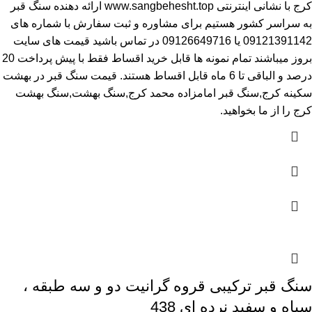
کرج
با نشانی اینترنتی
www.sangbehesht.top
ارائه دهنده سنگ قبر
به سراسر کشور هستیم برای مشاوره و ثبت سفارش با شماره های
09121391142
یا
09126649716
در تماس باشید قیمت های سایت
بروز میباشند تمام نمونه ها قابل خرید اقساط فقط با پیش پرداخت 20
درصد و الباقی تا 6 ماه قابل اقساط هستند.
قیمت سنگ قبر در بهشت
سکینه کرج
,سنگ قبر امامزاده محمد کرج,سنگ بهشت,سنگ بهشت
کرج را از ما بخواهید.
سنگ قبر ترکیبی قروه گرانیت دو و سه طبقه ،
سیاه و سفید نرده ای 438