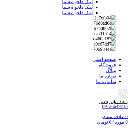
لینک دلخواه شما
لینک دلخواه شما
لینک دلخواه شما
صفحه اصلی
فروشگاه
وبلاگ
درباره ما
تماس با ما
پـشـتـیـبانی تلفنی
09126649716
0
علاقه مندی
0
مورد
/
0
تومان
-7%