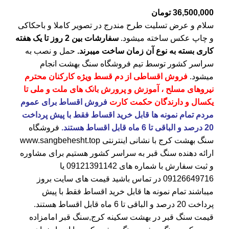
36,500,000
تومان
سلام و عرض تسلیت طرح مندرج در تصویر کاملا و باحکاکی
و چاپ عکس ساخته میشود.
سفارشات بین 2 روز تا یک هفته
کاری بسته به نوع آن زمان ساخت میبرند.
حمل و نصب به
سراسر کشور توسط تیم فروشگاه
سنگ بهشت
انجام
میشود.
فروش اقساطی از دم قسط ویژه کارکنان محترم
نیروهای مسلح ، آموزش و پرورش بانک های ملت و ملی تا
یکسال و دارندگان حکمت کارت
فروش اقساط برای عموم
مردم تمام نمونه ها قابل خرید اقساط فقط با پیش پرداخت
20 درصد و الباقی تا 6 ماه قابل اقساط هستند.
فروشگاه
سنگ بهشت کرج
با نشانی اینترنتی
www.sangbehesht.top
ارائه دهنده سنگ قبر به سراسر کشور هستیم برای مشاوره
و ثبت سفارش با شماره های
09121391142
یا
09126649716
در تماس باشید قیمت های سایت بروز
میباشند تمام نمونه ها قابل خرید اقساط فقط با پیش
پرداخت 20 درصد و الباقی تا 6 ماه قابل اقساط هستند.
قیمت سنگ قبر در بهشت سکینه کرج
,سنگ قبر امامزاده