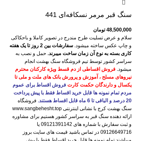
سنگ قبر مرمر نسکافه‌ای 441
48,500,000
تومان
سلام و عرض تسلیت طرح مندرج در تصویر کاملا و باحکاکی
و چاپ عکس ساخته میشود.
سفارشات بین 2 روز تا یک هفته
کاری بسته به نوع آن زمان ساخت میبرند.
حمل و نصب به
سراسر کشور توسط تیم فروشگاه
سنگ بهشت
انجام
میشود.
فروش اقساطی از دم قسط ویژه کارکنان محترم
نیروهای مسلح ، آموزش و پرورش بانک های ملت و ملی تا
یکسال و دارندگان حکمت کارت
فروش اقساط برای عموم
مردم تمام نمونه ها قابل خرید اقساط فقط با پیش پرداخت
20 درصد و الباقی تا 6 ماه قابل اقساط هستند.
فروشگاه
سنگ بهشت کرج
با نشانی اینترنتی
www.sangbehesht.top
ارائه دهنده سنگ قبر به سراسر کشور هستیم برای مشاوره
و ثبت سفارش با شماره های
09121391142
یا
09126649716
در تماس باشید قیمت های سایت بروز
میباشند تمام نمونه ها قابل خرید اقساط فقط با پیش