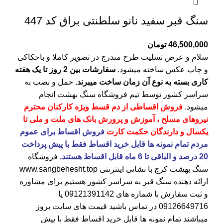
سنگ قبر سفید نانو سلطنتی براق کد 447
46,500,000
تومان
سلام و عرض تسلیت طرح مندرج در تصویر کاملا و باحکاکی
و چاپ عکس ساخته میشود.
سفارشات بین 2 روز تا یک هفته
کاری بسته به نوع آن زمان ساخت میبرند.
حمل و نصب به
سراسر کشور توسط تیم فروشگاه
سنگ بهشت
انجام
میشود.
فروش اقساطی از دم قسط ویژه کارکنان محترم
نیروهای مسلح ، آموزش و پرورش بانک های ملت و ملی تا
یکسال و دارندگان حکمت کارت
فروش اقساط برای عموم
مردم تمام نمونه ها قابل خرید اقساط فقط با پیش پرداخت
20 درصد و الباقی تا 6 ماه قابل اقساط هستند.
فروشگاه
سنگ بهشت کرج
با نشانی اینترنتی
www.sangbehesht.top
ارائه دهنده سنگ قبر به سراسر کشور هستیم برای مشاوره
و ثبت سفارش با شماره های
09121391142
یا
09126649716
در تماس باشید قیمت های سایت بروز
میباشند تمام نمونه ها قابل خرید اقساط فقط با پیش