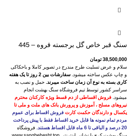
سنگ قبر خاص گل برجسته قروه – 445
38,500,000
تومان
سلام و عرض تسلیت طرح مندرج در تصویر کاملا و باحکاکی
و چاپ عکس ساخته میشود.
سفارشات بین 2 روز تا یک هفته
کاری بسته به نوع آن زمان ساخت میبرند.
حمل و نصب به
سراسر کشور توسط تیم فروشگاه
سنگ بهشت
انجام
میشود.
فروش اقساطی از دم قسط ویژه کارکنان محترم
نیروهای مسلح ، آموزش و پرورش بانک های ملت و ملی تا
یکسال و دارندگان حکمت کارت
فروش اقساط برای عموم
مردم تمام نمونه ها قابل خرید اقساط فقط با پیش پرداخت
20 درصد و الباقی تا 6 ماه قابل اقساط هستند.
فروشگاه
سنگ بهشت کرج
با نشانی اینترنتی
www.sangbehesht.top