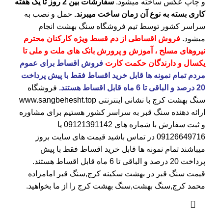
و چاپ عکس ساخته میشود.
سفارشات بین 2 روز تا یک هفته
کاری بسته به نوع آن زمان ساخت میبرند.
حمل و نصب به
سراسر کشور توسط تیم فروشگاه
سنگ بهشت
انجام
میشود.
فروش اقساطی از دم قسط ویژه کارکنان محترم
نیروهای مسلح ، آموزش و پرورش بانک های ملت و ملی تا
یکسال و دارندگان حکمت کارت
فروش اقساط برای عموم
مردم تمام نمونه ها قابل خرید اقساط فقط با پیش پرداخت
20 درصد و الباقی تا 6 ماه قابل اقساط هستند.
فروشگاه
سنگ بهشت کرج
با نشانی اینترنتی
www.sangbehesht.top
ارائه دهنده سنگ قبر به سراسر کشور هستیم برای مشاوره
و ثبت سفارش با شماره های
09121391142
یا
09126649716
در تماس باشید قیمت های سایت بروز
میباشند تمام نمونه ها قابل خرید اقساط فقط با پیش
پرداخت 20 درصد و الباقی تا 6 ماه قابل اقساط هستند.
قیمت سنگ قبر در بهشت سکینه کرج
,سنگ قبر امامزاده
محمد کرج,سنگ بهشت,سنگ بهشت کرج را از ما بخواهید.