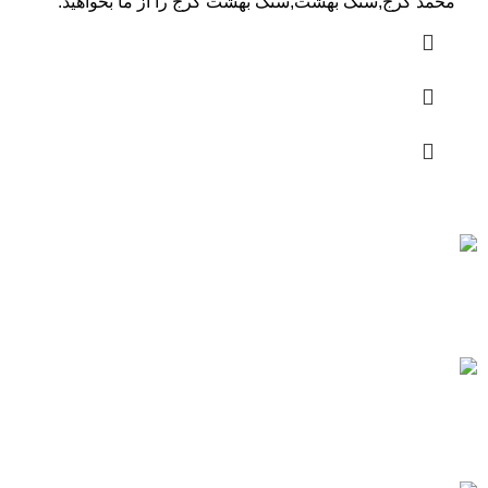
محمد کرج,سنگ بهشت,سنگ بهشت کرج را از ما بخواهید.
ارسال رایگان
برای بهشت زهرا
خرید مطمئن
با اطمینان خرید کنید.