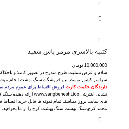
کتبیه بالاسری مرمر یاس سفید
10,000,000
تومان
سلام و عرض تسلیت طرح مندرج در تصویر کاملا و باحکا
سراسر کشور توسط تیم فروشگاه
سنگ بهشت
انجام میش
دارندگان حکمت کارت
فروش اقساط برای عموم مردم تمام نمونه ها قابل خری
نشانی اینترنتی
www.sangbehesht.top
ارائه دهنده سنگ 
های سایت بروز میباشند تمام نمونه ها قابل خرید اقساط فقط با پیش پرداخت 20 درصد و الباق
محمد کرج,سنگ بهشت,سنگ بهشت کرج را از ما بخواهید.