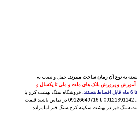
حمل و نصب به
آموزش و پرورش بانک های ملت و ملی تا یکسال و
فروشگاه
سنگ بهشت کرج
با
ی
09121391142
یا
09126649716
در تماس باشید قیمت
ت سنگ قبر در بهشت سکینه کرج
,سنگ قبر امامزاده