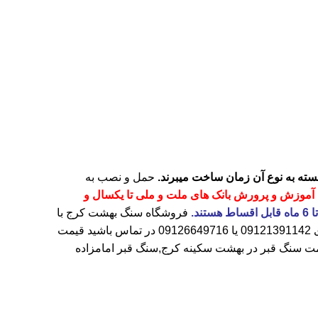
حمل و نصب به
آموزش و پرورش بانک های ملت و ملی تا یکسال و
فروشگاه
سنگ بهشت کرج
با
ی
09121391142
یا
09126649716
در تماس باشید قیمت
ت سنگ قبر در بهشت سکینه کرج
,سنگ قبر امامزاده