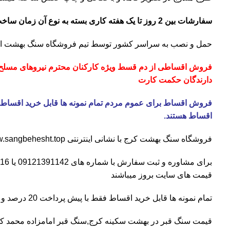
سفارشات بین 2 روز تا یک هفته کاری بسته به نوع آن زمان ساخت میبرند.
حمل و نصب به سراسر کشور توسط تیم فروشگاه
سنگ بهشت
ان
فروش اقساطی از دم قسط ویژه کارکنان محترم نیروهای مسلح ،
دارندگان حکمت کارت
اقساط هستند.
فروشگاه
سنگ بهشت کرج
با نشانی اینترنتی
.sangbehesht.top
برای مشاوره و ثبت سفارش با شماره های
09121391142
یا
16
قیمت های سایت بروز میباشند
تمام نمونه ها قابل خرید اقساط فقط با پیش پرداخت 20 درصد و الباقی تا 6 ماه قابل اقساط هستند.
قیمت سنگ قبر در بهشت سکینه کرج
,سنگ قبر امامزاده محمد ک