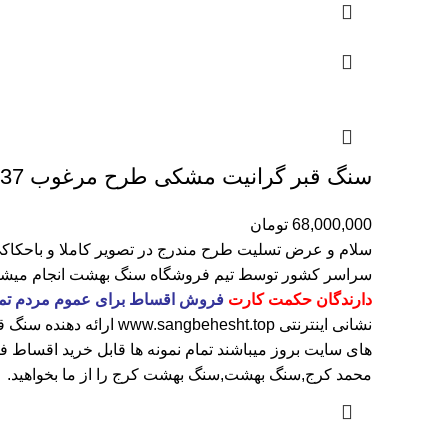
سنگ قبر گرانیت مشکی طرح مرغوب 437
68,000,000
تومان
سلام و عرض تسلیت طرح مندرج در تصویر کاملا و باحکا
سراسر کشور توسط تیم فروشگاه
سنگ بهشت
انجام میش
دارندگان حکمت کارت
فروش اقساط برای عموم مردم تمام نمونه ها قابل خری
نشانی اینترنتی
www.sangbehesht.top
ارائه دهنده سنگ 
های سایت بروز میباشند تمام نمونه ها قابل خرید اقساط فقط با پیش پرداخت 20 درصد و الباق
محمد کرج,سنگ بهشت,سنگ بهشت کرج را از ما بخواهید.