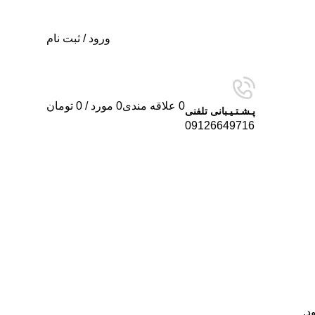
ورود / ثبت نام
0
علاقه مندی
0
مورد
/
0
تومان
پـشـتـیـبانی تلفنی
09126649716
د.