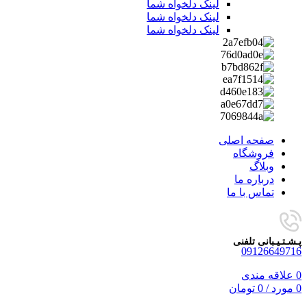
لینک دلخواه شما
لینک دلخواه شما
لینک دلخواه شما
صفحه اصلی
فروشگاه
وبلاگ
درباره ما
تماس با ما
پـشـتـیـبانی تلفنی
09126649716
0
علاقه مندی
0
مورد
/
0
تومان