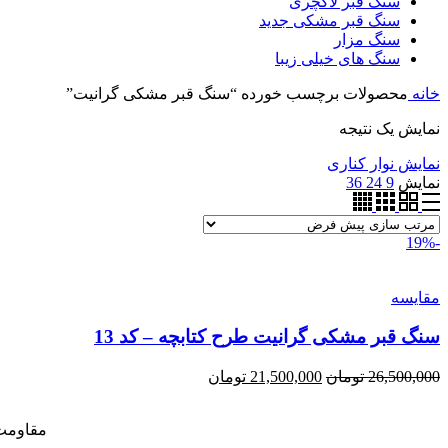
سنگ قبر لاکچری
سنگ قبر مشکی جدید
سنگ مزار
سنگ های خیلی زیبا
خانه
محصولات برچسب خورده “سنگ قبر مشکی گرانیت”
نمایش یک نتیجه
نمایش نوار کناری
نمایش
9
24
36
-19%
مقايسه
سنگ قبر مشکی گرانیت طرح کتابچه – کد 13
قیمت
قیمت
26,500,000
تومان
21,500,000
تومان
اصلی:
فعلی:
26,500,000 تومان
21,500,000 تومان.
مقاومت
بود.