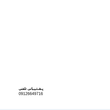
پـشـتـیـبانی تلفنی
09126649716