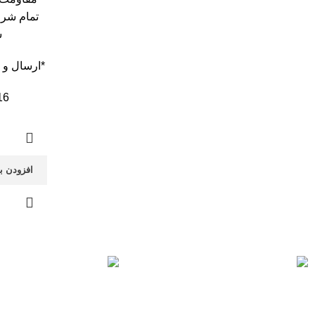
تمام شر
س
*ارسال و
16
افزودن ب
ارسال رایگان
خرید مطمئن
برای بهشت زهرا
با اطمینان خرید کنید.