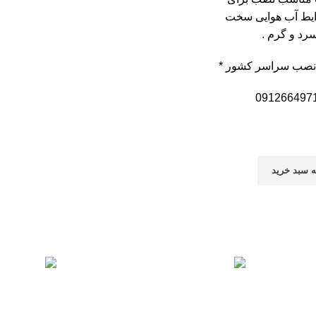
ایط آب هوایی سخت
رد و گرم .
 نصب سراسر کشور *
091266497
ه سبد خرید
پشتیبانی 24/7
پرداخت سری
همیشه هستیم.
پرداخت شتاب