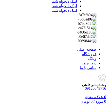
لینک دلخواه شما
لینک دلخواه شما
لینک دلخواه شما
صفحه اصلی
فروشگاه
وبلاگ
درباره ما
تماس با ما
پـشـتـیـبانی تلفنی
09126649716
0
علاقه مندی
0
مورد
/
0
تومان